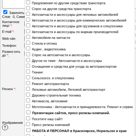
Предложения по другим средствам транспорта
Спрос на другие средства транспорта
Заменять переводы строк тегом
<BR>
Автозапчасти и аксессуары для легковых автомобилей
Слов:
0
, Символов:
0/0
Автозапчасти и аксессуары для коммерческих автомобилей
Контактное
лицо
*
:
Автозапчасти и аксессуары для грузовиков и спецтехники
E-mail
*
:
Автозапчасти и аксессуары по маркам производителей
Автомобили на запчасти
Web-site:
Стекла и оптика
Телефон:
Аудио-, видеотехника
Разместить
-
-
:
Спрос на автозапчасти и аксессуары
до
*
:
Другое по теме - Автозапчасти и аксессуары
(за пределами России)
Оснащение и средства для ухода за автотранспортом
Московская область
Тюнинг
Адыгея
Сельскохоз. и спецтехника
Амурская область
Ремонт автотранспорта
Астрахань
Регион
*
:
Легковые автомобили, Легковой автотранспорт
Белгород
Дорожно-строительная техника
Бурятия
Автомасла, автохимия
Владимир
Мототехника - Автозапчасти и принадлежности. Ремонт и сервис
Вологда
Презентации сайтов, пресс-релизы компаний.
Дагестан
Посетите наш сайт!
Екатеринбург
Изображения
Пресс-релизы компаний
Стандартный загрузчик
|
Мультизагрузчик
Ингушетия
?
:
РАБОТА И ПЕРСОНАЛ в Красноярске, Норильске и крае
Кабардино-Балкария