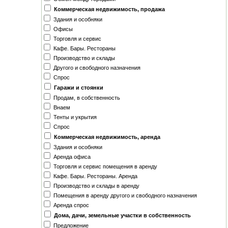
Томск
Коммерческая недвижимость, продажа
Тыва
Здания и особняки
Удмуртия
Офисы
Усть-Ордынский Бурятский АО
Торговля и сервис
Хабаровск
Кафе. Бары. Реcтораны
Челябинск
Производство и склады
Чита
Другого и свободного назначения
Чукотка
Спрос
Якутия
Гаражи и стоянки
Ярославль
Продам, в собственность
Внаем
Тенты и укрытия
Спрос
Коммерческая недвижимость, аренда
Здания и особняки
Аренда офиса
Торговля и сервис помещения в аренду
Кафе. Бары. Реcтораны. Аренда
Производство и склады в аренду
Помещения в аренду другого и свободного назначения
Аренда спрос
Дома, дачи, земельные участки в собственность
Предложение