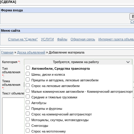
[
СДЕЛКА
]
Форма входа
В
Ст
Меню сайта
Статьи на "Сделке"
УСЛУГИ
Файлы
Обратная связь
Интернет газета объя
Главная
»
Доска объявлений
» Добавление материала
Категория
*
:
Тип
Автомобили, Средства транспорта
Информация
объявления
Шины, диски и колеса
*
:
Предложение
Прицепы и автодома, легковые автомобили
Тема
объявления
Спрос на легковые автомобили
*
:
Малые коммерческие автомобили - Коммерческий автотранспорт
Текст объявления
*
:
Средние и тяжелые грузовики
Автобусы
Прицепы и фургоны
Спрос на коммерческий автотранспорт
Мотоциклы, скутеры, мотовездеходы
Снегоходы
Спрос на мототехнику