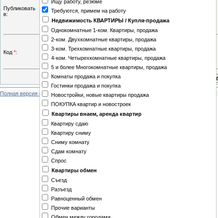
Ищу работу, резюме
Калмыкия
Публиковать
Требуются, примем на работу
Камчатская область
в:
Карелия
Недвижимость КВАРТИРЫ / Купля-продажа
Киров
Однокомнатные 1-ком. Квартиры, продажа
Коми-Пермяцкий АО
2-ком. Двухкомнатные квартиры, продажа
Кострома
3-ком. Трехкомнатные квартиры, продажа
Код
*
:
Краснодарский край - Сочи
4-ком. Четырехкомнатные квартиры, продажа
Крым
5 и более Многокомнатные квартиры, продажа
Курск
Комнаты продажа и покупка
Магадан
Гостинки продажа и покупка
Полная версия сайта
Мордовия
Новостройки, новые квартиры продажа
Ненецкий АО
ПОКУПКА квартир и новостроек
Новгород
Квартиры внаем, аренда квартир
НОРИЛЬСК
Квартиру сдаю
Оренбург
Квартиру сниму
Пенза
Сниму комнату
Приморский край
Сдам комнату
Ростов-на-Дону
Спрос
Самара
Квартиры обмен
Сахалин и Курильские острова
Съезд
Смоленск
Разъезд
Ставрополь
Равноценный обмен
Тамбов
Прочие варианты
Тверь
Обмен между городами