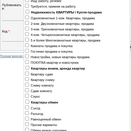
Ищу работу, резюме
Калмыкия
Публиковать
Требуются, примем на работу
Камчатская область
в:
Карелия
Недвижимость КВАРТИРЫ / Купля-продажа
Киров
Однокомнатные 1-ком. Квартиры, продажа
Коми-Пермяцкий АО
2-ком. Двухкомнатные квартиры, продажа
Кострома
3-ком. Трехкомнатные квартиры, продажа
Код
*
:
Краснодарский край - Сочи
4-ком. Четырехкомнатные квартиры, продажа
Крым
5 и более Многокомнатные квартиры, продажа
Курск
Комнаты продажа и покупка
Магадан
Гостинки продажа и покупка
Полная версия сайта
Мордовия
Новостройки, новые квартиры продажа
Ненецкий АО
ПОКУПКА квартир и новостроек
Новгород
Квартиры внаем, аренда квартир
НОРИЛЬСК
Квартиру сдаю
Оренбург
Квартиру сниму
Пенза
Сниму комнату
Приморский край
Сдам комнату
Ростов-на-Дону
Спрос
Самара
Квартиры обмен
Сахалин и Курильские острова
Съезд
Смоленск
Разъезд
Ставрополь
Равноценный обмен
Тамбов
Прочие варианты
Тверь
Обмен между городами