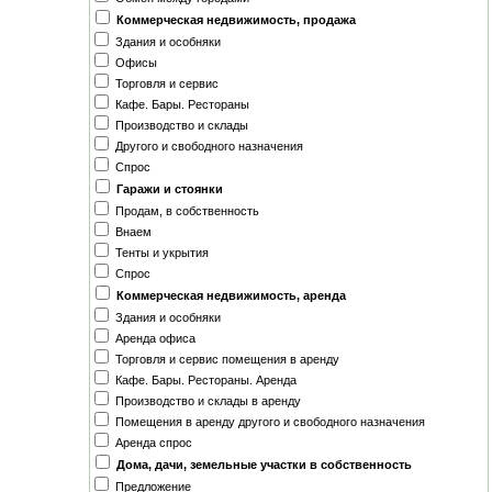
Томск
Коммерческая недвижимость, продажа
Тыва
Здания и особняки
Удмуртия
Офисы
Усть-Ордынский Бурятский АО
Торговля и сервис
Хабаровск
Кафе. Бары. Реcтораны
Челябинск
Производство и склады
Чита
Другого и свободного назначения
Чукотка
Спрос
Якутия
Гаражи и стоянки
Ярославль
Продам, в собственность
Внаем
Тенты и укрытия
Спрос
Коммерческая недвижимость, аренда
Здания и особняки
Аренда офиса
Торговля и сервис помещения в аренду
Кафе. Бары. Реcтораны. Аренда
Производство и склады в аренду
Помещения в аренду другого и свободного назначения
Аренда спрос
Дома, дачи, земельные участки в собственность
Предложение