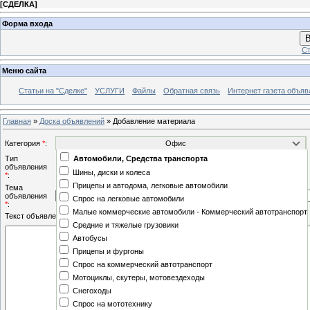
[
СДЕЛКА
]
Форма входа
В
Ст
Меню сайта
Статьи на "Сделке"
УСЛУГИ
Файлы
Обратная связь
Интернет газета объя
Главная
»
Доска объявлений
» Добавление материала
Категория
*
:
Тип
Автомобили, Средства транспорта
Информация
объявления
Шины, диски и колеса
*
:
Предложение
Прицепы и автодома, легковые автомобили
Тема
объявления
Спрос на легковые автомобили
*
:
Малые коммерческие автомобили - Коммерческий автотранспорт
Текст объявления
*
:
Средние и тяжелые грузовики
Автобусы
Прицепы и фургоны
Спрос на коммерческий автотранспорт
Мотоциклы, скутеры, мотовездеходы
Снегоходы
Спрос на мототехнику