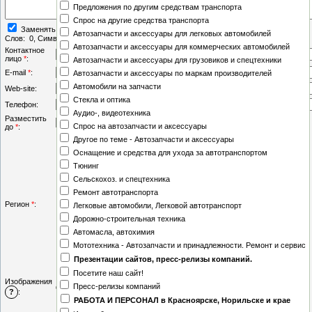
Предложения по другим средствам транспорта
Спрос на другие средства транспорта
Заменять переводы строк тегом
<BR>
Автозапчасти и аксессуары для легковых автомобилей
Слов:
0
, Символов:
0/0
Автозапчасти и аксессуары для коммерческих автомобилей
Контактное
лицо
*
:
Автозапчасти и аксессуары для грузовиков и спецтехники
E-mail
*
:
Автозапчасти и аксессуары по маркам производителей
Автомобили на запчасти
Web-site:
Стекла и оптика
Телефон:
Аудио-, видеотехника
Разместить
-
-
:
Спрос на автозапчасти и аксессуары
до
*
:
Другое по теме - Автозапчасти и аксессуары
(за пределами России)
Оснащение и средства для ухода за автотранспортом
Московская область
Тюнинг
Адыгея
Сельскохоз. и спецтехника
Амурская область
Ремонт автотранспорта
Астрахань
Регион
*
:
Легковые автомобили, Легковой автотранспорт
Белгород
Дорожно-строительная техника
Бурятия
Автомасла, автохимия
Владимир
Мототехника - Автозапчасти и принадлежности. Ремонт и сервис
Вологда
Презентации сайтов, пресс-релизы компаний.
Дагестан
Посетите наш сайт!
Екатеринбург
Изображения
Пресс-релизы компаний
Стандартный загрузчик
|
Мультизагрузчик
Ингушетия
?
:
РАБОТА И ПЕРСОНАЛ в Красноярске, Норильске и крае
Кабардино-Балкария