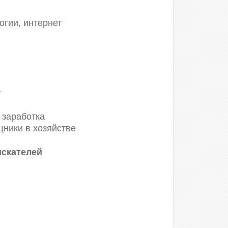
гии, интернет
т
 заработка
щники в хозяйстве
искателей