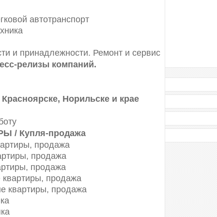
Архангельск
Башкортостан
гковой автотранспорт
Брянск
хника
Владивосток
Волгоград
сти и принадлежности. Ремонт и сервис
Воронеж
Еврейский АО
ресс-релизы компаний.
Иваново
Иркутск
Калининград и область
расноярске, Норильске и крае
Калуга
Карачаево-Черкесия
Кемерово
боту
Коми, республика
Ы / Купля-продажа
Корякский АО
вартиры, продажа
Краснодарский край
КРАСНОЯРСК
артиры, продажа
:
Курган
артиры, продажа
Липецк
 квартиры, продажа
Марий Эл
е квартиры, продажа
Мурманск
Нижний Новгород
пка
Новосибирск
пка