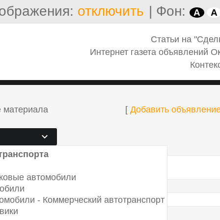
ображения:
отключить
|
Фон:
A
A
Статьи на "Сдел
Интернет газета объявлений О
Контек
 материала
[
Добавить объявлени
транспорта
Спрос
Все выше перечисленное
гковые автомобили
мобили
омобили - Коммерческий автотранспорт
вики