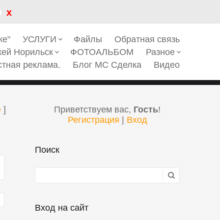
x
ке"
УСЛУГИ
Файлы
Обратная связь
keyboard_arrow_down
кей Норильск
ФОТОАЛЬБОМ
Разное
keyboard_arrow_down
keyboard_arrow_down
стная реклама.
Блог МС Сделка
Видео
е
]
Приветствуем вас
,
Гость
!
Регистрация
|
Вход
Поиск
Вход на сайт