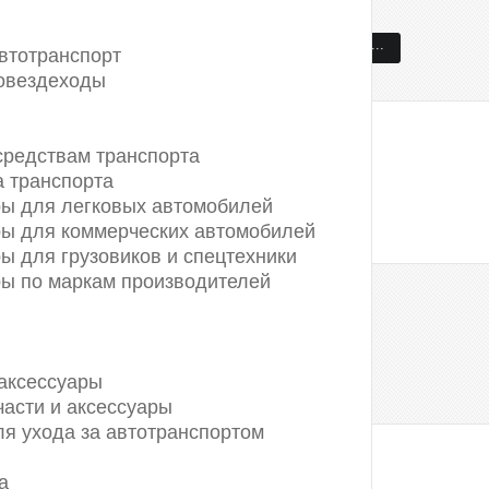
втотранспорт
товездеходы
средствам транспорта
а транспорта
ры для легковых автомобилей
ры для коммерческих автомобилей
ры для грузовиков и спецтехники
ры по маркам производителей
ьтизагрузчик
 аксессуары
части и аксессуары
я ухода за автотранспортом
Москва
Санкт-Петербург
а
Алтай