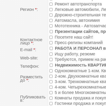
Амурская область
Ремонт автотранспорта
Астрахань
Регион
*
:
Легковые автомобили, Ле
Белгород
Дорожно-строительная те
Бурятия
Автомасла, автохимия
Владимир
Мототехника - Автозапча
Вологда
Дагестан
Презентации сайтов, п
Екатеринбург
Посетите наш сайт!
Ингушетия
Контактное
Пресс-релизы компаний
лицо
*
:
Кабардино-Балкария
РАБОТА И ПЕРСОНАЛ в К
Калмыкия
E-mail
*
:
Камчатская область
Ищу работу, резюме
Карелия
Web-site:
Требуются, примем на ра
Киров
Недвижимость КВАРТИР
Телефон:
Коми-Пермяцкий АО
Однокомнатные 1-ком. К
Кострома
Краснодарский край - Сочи
2-ком. Двухкомнатные кв
Разместить
-
-
Крым
до
*
:
3-ком. Трехкомнатные кв
Курск
4-ком. Четырехкомнатные
Магадан
5 и более Многокомнатны
Мордовия
Публиковать
Ненецкий АО
Комнаты продажа и поку
в:
Новгород
Гостинки продажа и поку