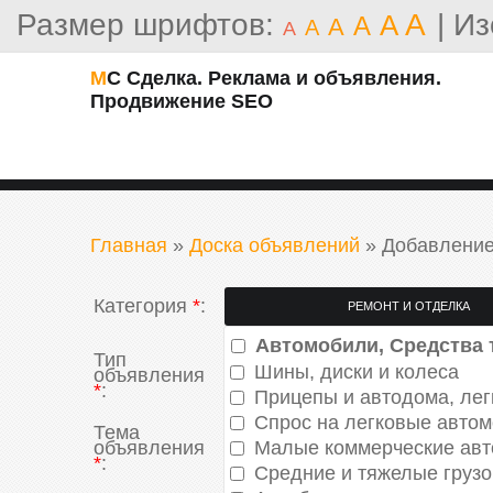
Размер шрифтов:
A
|
Из
A
A
A
A
A
МС Сделка. Реклама и объявления.
Продвижение SEO
Главная
»
Доска объявлений
»
Добавление
Категория
*
:
Автомобили, Средства 
Тип
Информация
Шины, диски и колеса
объявления
Предложение
*
:
Прицепы и автодома, ле
Спрос на легковые авто
Тема
объявления
Малые коммерческие авт
*
:
Средние и тяжелые грузо