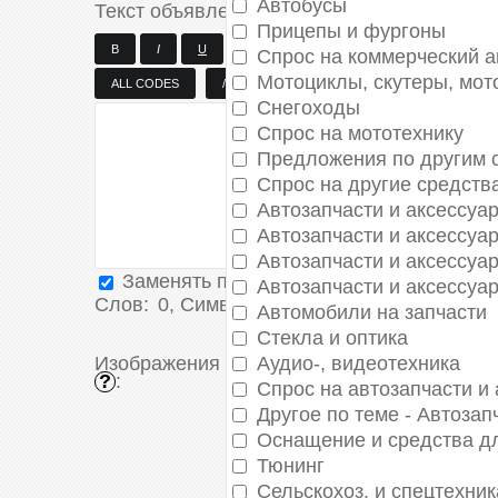
Автобусы
Текст объявления
*
:
Прицепы и фургоны
Спрос на коммерческий а
Мотоциклы, скутеры, мо
Снегоходы
Спрос на мототехнику
Предложения по другим 
Спрос на другие средств
Автозапчасти и аксессуа
Автозапчасти и аксессуа
Автозапчасти и аксессуа
Заменять переводы строк тегом
<BR>
Автозапчасти и аксессуа
Слов:
0
, Символов:
0/0
Автомобили на запчасти
Стекла и оптика
Изображения
Аудио-, видеотехника
Стандартный загрузчик
|
Мул
?
:
Спрос на автозапчасти и
Другое по теме - Автозап
Оснащение и средства дл
(за пределами России)
Тюнинг
Московская область
Сельскохоз. и спецтехник
Адыгея