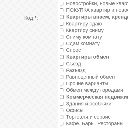
НОРИЛЬСК
Новостройки, новые ква
Оренбург
ПОКУПКА квартир и ново
Пенза
Квартиры внаем, аренд
Приморский край
Код
*
:
Ростов-на-Дону
Квартиру сдаю
Самара
Квартиру сниму
Сахалин и Курильские острова
Сниму комнату
Смоленск
Сдам комнату
Ставрополь
Тамбов
Спрос
Тверь
Квартиры обмен
Томск
Съезд
Тыва
Разъезд
Удмуртия
Равноценный обмен
Усть-Ордынский Бурятский АО
Хабаровск
Прочие варианты
Челябинск
Обмен между городами
Чита
Коммерческая недвижи
Чукотка
Здания и особняки
Якутия
Ярославль
Офисы
Торговля и сервис
Кафе. Бары. Реcтораны