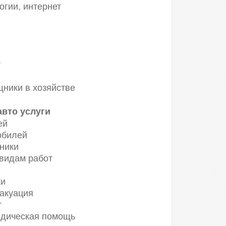
гии, интернет
т
щники в хозяйстве
авто услуги
ей
обилей
хники
видам работ
ки
акуация
т
идическая помощь