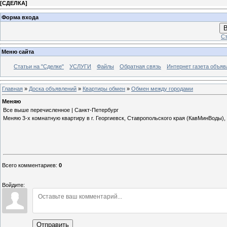
[
СДЕЛКА
]
Форма входа
В
Ст
Меню сайта
Статьи на "Сделке"
УСЛУГИ
Файлы
Обратная связь
Интернет газета объя
Главная
»
Доска объявлений
»
Квартиры обмен
»
Обмен между городами
Меняю
Все выше перечисленное | Санкт-Петербург
Меняю 3-х комнатную квартиру в г. Георгиевск, Ставропольского края (КавМинВоды), 
Всего комментариев
:
0
Войдите:
Отправить