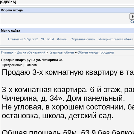
[
СДЕЛКА
]
Форма входа
В
Ст
Меню сайта
Статьи на "Сделке"
УСЛУГИ
Файлы
Обратная связь
Интернет газета объя
Главная
»
Доска объявлений
»
Квартиры обмен
»
Обмен между городами
Продаю квартиру на ул. Чичерина 34
Предложение | Тамбов
Продаю 3-х комнатную квартиру в т
3-х комнатная квартира, 6-й этаж, ра
Чичерина, д. 34». Дом панельный.
Не угловая, в хорошем состоянии, б
остановка, школа, детский сад.
Общая площадь 69м, 63,9 без балкон