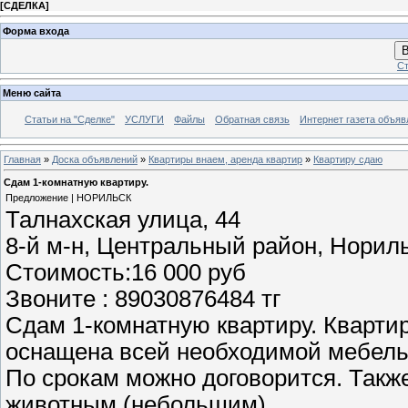
[
СДЕЛКА
]
Форма входа
В
Ст
Меню сайта
Статьи на "Сделке"
УСЛУГИ
Файлы
Обратная связь
Интернет газета объя
Главная
»
Доска объявлений
»
Квартиры внаем, аренда квартир
»
Квартиру сдаю
Сдам 1-комнатную квартиру.
Предложение | НОРИЛЬСК
Талнахская улица, 44
​8-й м-н, Центральный район, Норил
Стоимость:16 000 руб
Звоните : 89030876484 тг
Сдам 1-комнатную квартиру. Кварти
оснащена всей необходимой мебел
По срокам можно договорится. Такж
животным (небольшим).