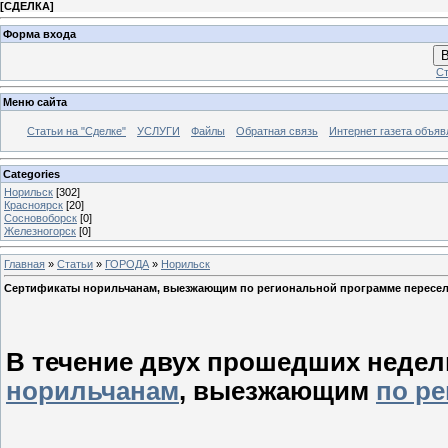
[
СДЕЛКА
]
Форма входа
В
Ст
Меню сайта
Статьи на "Сделке"
УСЛУГИ
Файлы
Обратная связь
Интернет газета объя
Categories
Норильск
[302]
Красноярск
[20]
Сосновоборск
[0]
Железногорск
[0]
Главная
»
Статьи
»
ГОРОДА
»
Норильск
Cертификаты норильчанам, выезжающим по региональной программе переселе
В течение двух прошедших недель
норильчанам
, выезжающим
по р