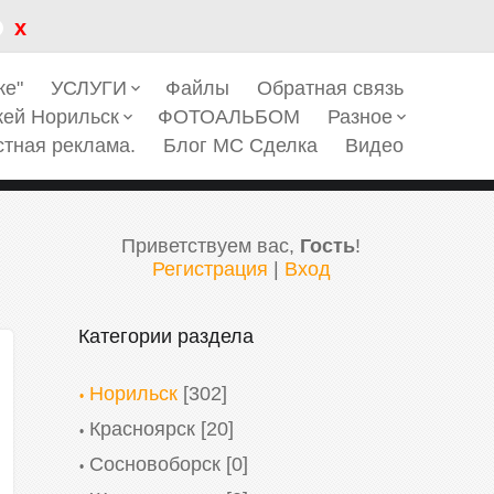
x
ке"
УСЛУГИ
Файлы
Обратная связь
keyboard_arrow_down
кей Норильск
ФОТОАЛЬБОМ
Разное
keyboard_arrow_down
keyboard_arrow_down
стная реклама.
Блог МС Сделка
Видео
Приветствуем вас
,
Гость
!
Регистрация
|
Вход
Категории раздела
Норильск
[302]
Красноярск
[20]
Сосновоборск
[0]