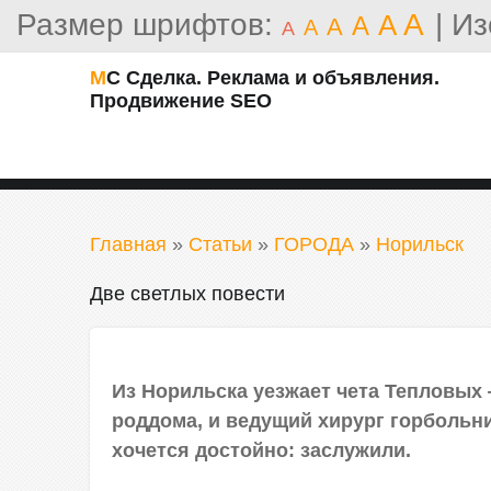
Размер шрифтов:
A
|
Из
A
A
A
A
A
МС Сделка. Реклама и объявления.
Продвижение SEO
Главная
»
Статьи
»
ГОРОДА
»
Норильск
Две светлых повести
Из Норильска уезжает чета Тепловых
роддома, и ведущий хирург горбольн
хочется достойно: заслужили.