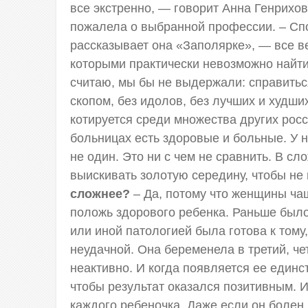
все экстренно, — говорит Анна Генриховн
пожалела о выбранной профессии. – Спо
рассказывает она «Заполярке», — все ве
которыми практически невозможно найти
считаю, мы бы не выдержали: справитьс
скопом, без идолов, без лучших и худши
котируется среди множества других росс
больницах есть здоровые и больные. У 
не один. Это ни с чем не сравнить. В с
выискивать золотую середину, чтобы не
сложнее?
– Да, потому что женщины ча
положь здорового ребенка. Раньше было
или иной патологией была готова к тому
неудачной. Она беременела в третий, че
неактивно. И когда появляется ее единст
чтобы результат оказался позитивным. 
каждого ребеночка. Даже если он болен.