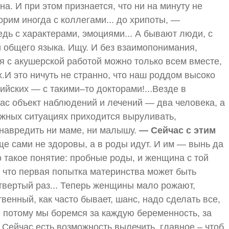
а. И при этом признается, что ни на минуту не
рим иногда с коллегами... до хрипоты, —
дь с характерами, эмоциями... А бывают люди, с
 общего языка. Ищу. И без взаимопонимания,
я с акушерской работой можно только всем вместе,
х.И это ничуть не странно, что наш роддом высоко
ийских — с такими–то докторами!...Везде в
нас объект наблюдений и лечений — два человека, а
ложных ситуациях приходится выруливать,
 навредить ни маме, ни малышу.
— Сейчас с этим
ще сами не здоровы, а в роды идут. И им — вынь да
 такое понятие: пробные роды, и женщина с той
, что первая попытка материнства может быть
твертый раз... Теперь женщины мало рожают,
венный, как часто бывает, шанс, надо сделать все,
И потому мы боремся за каждую беременность, за
 Сейчас есть возможность вылечить, главное – чтоб