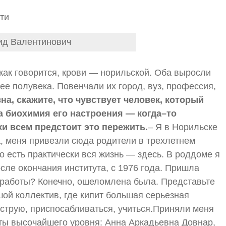
ид Валентинович
как говорится, крови — норильской. Оба выросли
ее полувека. Повенчали их город, вуз, профессия,
а, скажите, что чувствует человек, который
а биохимия его настроения — когда–то
ки всем предстоит это пережить.
– Я в Норильске
а, меня привезли сюда родители в трехлетнем
То есть практически вся жизнь — здесь. В роддоме я
сле окончания института, с 1976 года. Пришла
 работы? Конечно, ошеломлена была. Представьте
шой коллектив, где кипит большая серьезная
 струю, приспосабливаться, учиться.Приняли меня
ты высочайшего уровня: Анна Аркадьевна Довнар,