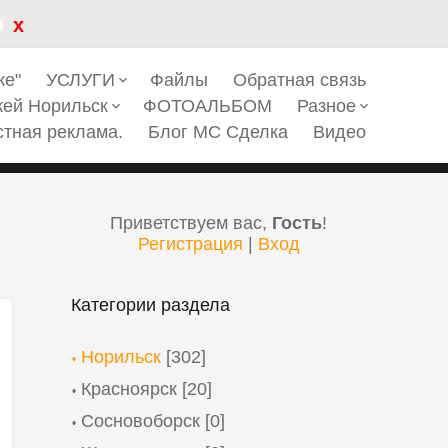
x
ке"
УСЛУГИ
Файлы
Обратная связь
keyboard_arrow_down
кей Норильск
ФОТОАЛЬБОМ
Разное
keyboard_arrow_down
keyboard_arrow_down
стная реклама.
Блог МС Сделка
Видео
Приветствуем вас
,
Гость
!
Регистрация
|
Вход
Категории раздела
Норильск
[302]
Красноярск
[20]
Сосновоборск
[0]