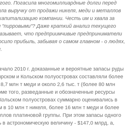
гого. Погасила многомиллиардные долги перед
ила выручку от продажи никеля, меди и металлов
 капитализацию компании. Честь им и хвала за
ы "пирровыми"? Даже краткий анализ текущего
казывает, что предприимчивые предприниматели
осило прибыль, забывая о самом главном - о людях,
.
ачало 2010 г. доказанные и вероятные запасы руды
ырском и Кольском полуостровах составляли более
 8,7 млн т меди и около 2,6 тыс. т (более 80 млн
оме того, разведанные и обозначенные ресурсы
Кольском полуостровах суммарно оценивались в
м в 10 млн т никеля, более 16 млн т меди и более
таллов платиновой группы. При этом запасы одного
ь в астрономическую величину - $147,0 млрд, а,