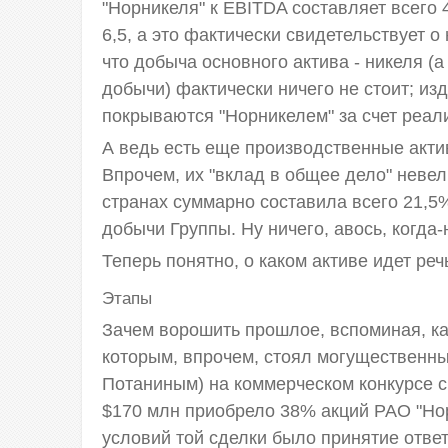
"Норникеля" к EBITDA составляет всего 4
6,5, а это фактически свидетельствует 
что добыча основного актива - никеля (
добычи) фактически ничего не стоит; и
покрываются "Норникелем" за счет реал
А ведь есть еще производственные акти
Впрочем, их "вклад в общее дело" невели
странах суммарно составила всего 21,5%,
добычи Группы. Ну ничего, авось, когда-
Теперь понятно, о каком активе идет реч
Этапы
Зачем ворошить прошлое, вспоминая, как
которым, впрочем, стоял могуществен
Потаниным) на коммерческом конкурсе 
$170 млн приобрело 38% акций РАО "Но
условий той сделки было принятие отве