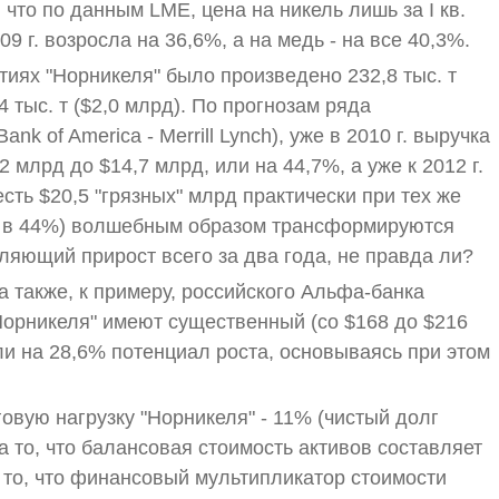
 что по данным LME, цена на никель лишь за I кв.
9 г. возросла на 36,6%, а на медь - на все 40,3%.
ятиях "Норникеля" было произведено 232,8 тыс. т
,4 тыс. т ($2,0 млрд). По прогнозам ряда
nk of America - Merrill Lynch), уже в 2010 г. выручка
2 млрд до $14,7 млрд, или на 44,7%, а уже к 2012 г.
есть $20,5 "грязных" млрд практически при тех же
и в 44%) волшебным образом трансформируются
тляющий прирост всего за два года, не правда ли?
, а также, к примеру, российского Альфа-банка
"Норникеля" имеют существенный (со $168 до $216
или на 28,6% потенциал роста, основываясь при этом
овую нагрузку "Норникеля" - 11% (чистый долг
а то, что балансовая стоимость активов составляет
 то, что финансовый мультипликатор стоимости