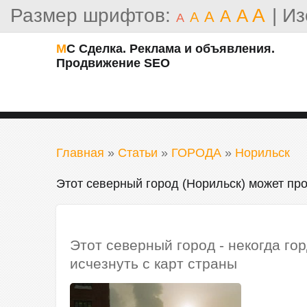
Размер шрифтов:
A
|
Из
A
A
A
A
A
МС Сделка. Реклама и объявления.
Продвижение SEO
Главная
»
Статьи
»
ГОРОДА
»
Норильск
Этот северный город (Норильск) может про
Этот северный город - некогда го
исчезнуть с карт страны