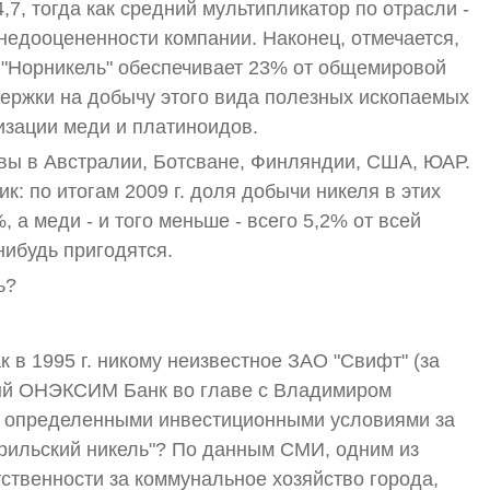
,7, тогда как средний мультипликатор по отрасли -
о недооцененности компании. Наконец, отмечается,
а "Норникель" обеспечивает 23% от общемировой
здержки на добычу этого вида полезных ископаемых
изации меди и платиноидов.
вы в Австралии, Ботсване, Финляндии, США, ЮАР.
к: по итогам 2009 г. доля добычи никеля в этих
 а меди - и того меньше - всего 5,2% от всей
нибудь пригодятся.
ь?
 в 1995 г. никому неизвестное ЗАО "Свифт" (за
ный ОНЭКСИМ Банк во главе с Владимиром
с определенными инвестиционными условиями за
рильский никель"? По данным СМИ, одним из
тственности за коммунальное хозяйство города,