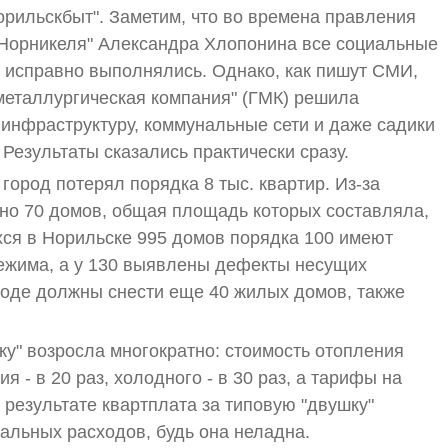
рильскбыт". Заметим, что во времена правления
Норникеля" Александра Хлопонина все социальные
 исправно выполнялись. Однако, как пишут СМИ,
-металлургическая компания" (ГМК) решила
инфраструктуру, коммунальные сети и даже садики
Результаты сказались практически сразу.
город потерял порядка 8 тыс. квартир. Из-за
но 70 домов, общая площадь которых составляла,
шихся в Норильске 995 домов порядка 100 имеют
ежима, а у 130 выявлены дефекты несущих
городе должны снести еще 40 жилых домов, также
лку" возросла многократно: стоимость отопления
я - в 20 раз, холодного - в 30 раз, а тарифы на
 результате квартплата за типовую "двушку"
иальных расходов, будь она неладна.