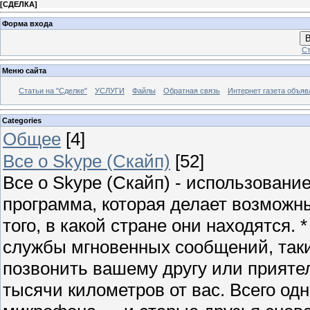
[
СДЕЛКА
]
Форма входа
В
Ст
Меню сайта
Статьи на "Сделке"
УСЛУГИ
Файлы
Обратная связь
Интернет газета объя
Categories
Общее
[4]
Все о Skype (Скайп)
[52]
Все о Skype (Скайп) - использование,
программа, которая делает возмож
того, в какой стране они находятся. 
службы мгновенных сообщений, такие
позвонить вашему другу или приятел
тысячи километров от вас. Всего од