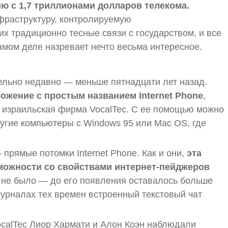
ию с 1,7 триллионами долларов телекома.
фраструктуру, контролируемую
х традиционно тесные связи с государством, и все
амом деле назревает нечто весьма интересное.
ельно недавно — меньше пятнадцати лет назад.
ожение с простым названием Internet Phone
,
а израильская фирма VocalTec. С ее помощью можно
угие компьютеры с Windows 95 или Mac OS, где
рямые потомки Internet Phone. Как и они,
эта
можности со свойствами интернет-пейджеров
 не было — до его появления оставалось больше
журналах тех времен встроенный текстовый чат
ocalTec Лиор Хармати и Алон Коэн наблюдали