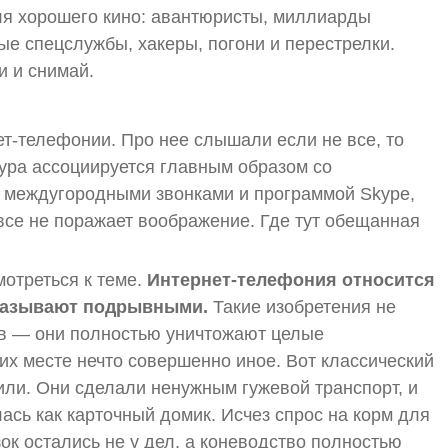
для хорошего кино: авантюристы, миллиарды
ые спецслужбы, хакеры, погони и перестрелки.
и и снимай.
нет-телефонии. Про нее слышали если не все, то
тура ассоциируется главным образом со
междугородными звонками и программой Skype,
овсе не поражает воображение. Где тут обещанная
мотреться к теме.
Интернет-телефония относится
 называют подрывными.
Такие изобретения не
в — они полностью уничтожают целые
их месте нечто совершенно иное. Вот классический
ли. Они сделали ненужным гужевой транспорт, и
ась как карточный домик. Исчез спрос на корм для
ок остались не у дел, а коневодство полностью