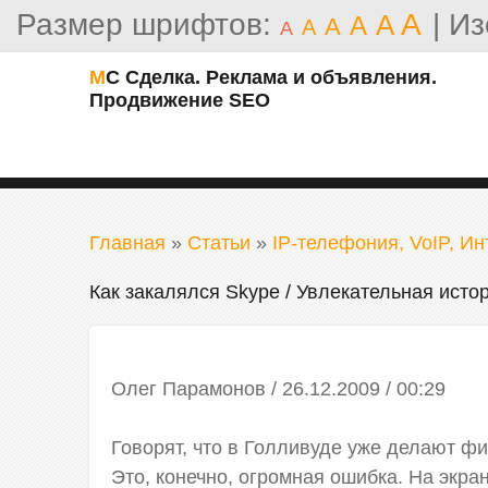
Размер шрифтов:
A
|
Из
A
A
A
A
A
МС Сделка. Реклама и объявления.
Продвижение SEO
Главная
»
Статьи
»
IP-телефония, VoIP, И
Как закалялся Skype / Увлекательная исто
Олег Парамонов / 26.12.2009 / 00:29
Говорят, что в Голливуде уже делают ф
Это, конечно, огромная ошибка. На экра