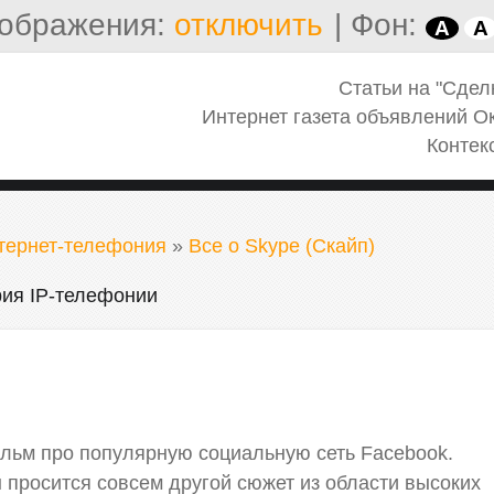
ображения:
отключить
|
Фон:
A
A
Статьи на "Сдел
Интернет газета объявлений О
Контек
нтернет-телефония
»
Все о Skype (Скайп)
рия IP-телефонии
ильм про популярную социальную сеть Facebook.
н просится совсем другой сюжет из области высоких