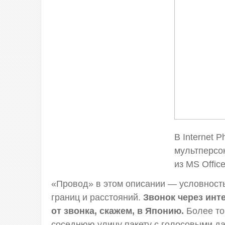
В Internet 
мультперсо
из MS Offic
«Провод» в этом описании — условность.
границ и расстояний.
Звонок через инт
от звонка, скажем, в Японию.
Более тог
соседнюю улицу пакету с голосовыми да