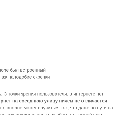
Phone был встроенный
наж наподобие скрепки
e
 С точки зрения пользователя, в интернете нет
ернет на соседнюю улицу ничем не отличается
о, вполне может случиться так, что даже по пути на
нными придется пару раз обогнуть земной шар.