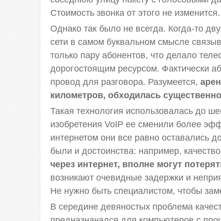
Стоимость звонка от этого не изменится.
Однако так было не всегда. Когда-то дв
сети в самом буквальном смысле связыв
только пару абонентов, что делало тел
дорогостоящим ресурсом. Фактически а
провод для разговора. Разумеется,
арен
километров, обходилась существенно 
Такая технология использовалась до ше
изобретения VoIP ее сменили более эфф
интернетом они все равно оставались д
были и достоинства: например, качество
через интернет, вполне могут потеря
возникают очевидные задержки и непри
Не нужно быть специалистом, чтобы замет
В середине девяностых проблема качест
предназначался для компьютеров с проц