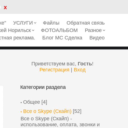
x
ке"
УСЛУГИ
Файлы
Обратная связь
keyboard_arrow_down
кей Норильск
ФОТОАЛЬБОМ
Разное
keyboard_arrow_down
keyboard_arrow_down
стная реклама.
Блог МС Сделка
Видео
Приветствуем вас
,
Гость
!
Регистрация
|
Вход
Категории раздела
Общее
[4]
Все о Skype (Скайп)
[52]
Все о Skype (Скайп) -
использование, оплата, звонки и