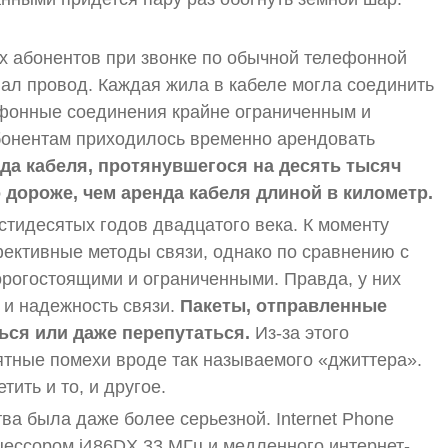
ух абонентов при звонке по обычной телефонной
ал провод. Каждая жила в кабеле могла соединить
ефонные соединения крайне ограниченным и
бонентам приходилось временно арендовать
да кабеля, протянувшегося на десять тысяч
дороже, чем аренда кабеля длиной в километр.
стидесятых годов двадцатого века. К моменту
ективные методы связи, однако по сравнению с
орогостоящими и ограниченными. Правда, у них
 и надежность связи.
Пакеты, отправленные
ться или даже перепутаться.
Из-за этого
ятные помехи вроде так называемого «джиттера».
ить и то, и другое.
ва была даже более серьезной. Internet Phone
ессором i486DX 33 МГц и медленного интернет-