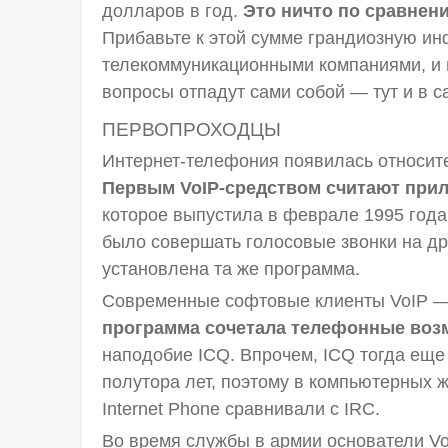
долларов в год.
Это ничто по сравнен
Прибавьте к этой сумме грандиозную ин
телекоммуникационными компаниями, и и
вопросы отпадут сами собой — тут и в с
ПЕРВОПРОХОДЦЫ
Интернет-телефония появилась относит
Первым VoIP-средством считают прил
которое выпустила в феврале 1995 год
было совершать голосовые звонки на др
установлена та же программа.
Современные софтовые клиенты VoIP — п
программа сочетала телефонные воз
наподобие ICQ. Впрочем, ICQ тогда еще
полутора лет, поэтому в компьютерных 
Internet Phone сравнивали с IRC.
Во время службы в армии основатели V