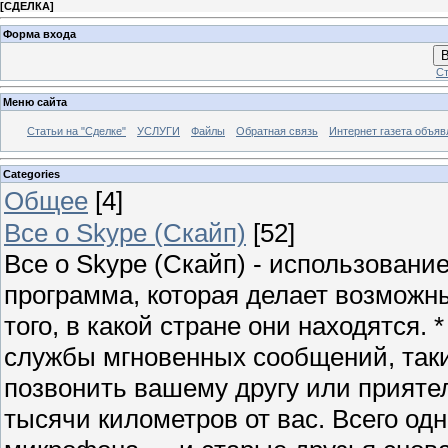
[
СДЕЛКА
]
Форма входа
В
Ст
Меню сайта
Статьи на "Сделке"
УСЛУГИ
Файлы
Обратная связь
Интернет газета объя
Categories
Общее
[4]
Все о Skype (Скайп)
[52]
Все о Skype (Скайп) - использование,
программа, которая делает возмож
того, в какой стране они находятся. 
службы мгновенных сообщений, такие
позвонить вашему другу или приятел
тысячи километров от вас. Всего од