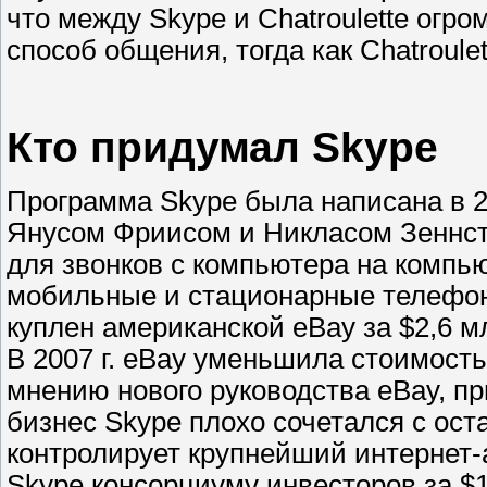
что между Skype и Chatroulette огр
способ общения, тогда как Chatrou
Кто придумал Skype
Программа Skype была написана в 
Янусом Фриисом и Никласом Зеннст
для звонков с компьютера на компь
мобильные и стационарные телефоны
куплен американской eBay за $2,6 м
В 2007 г. eBay уменьшила стоимость
мнению нового руководства eBay, при
бизнес Skype плохо сочетался с ост
контролирует крупнейший интернет-а
Skype консорциуму инвесторов за $1