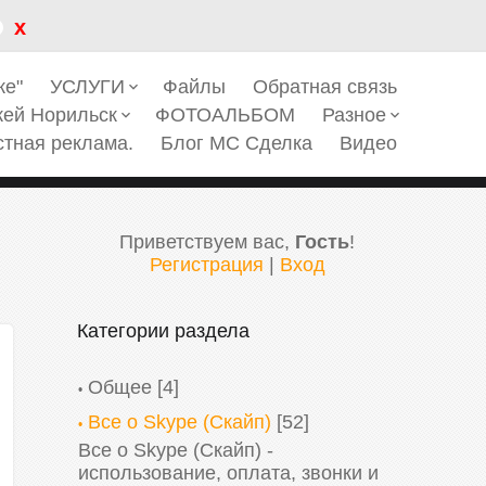
x
ке"
УСЛУГИ
Файлы
Обратная связь
keyboard_arrow_down
кей Норильск
ФОТОАЛЬБОМ
Разное
keyboard_arrow_down
keyboard_arrow_down
стная реклама.
Блог МС Сделка
Видео
Приветствуем вас
,
Гость
!
Регистрация
|
Вход
Категории раздела
Общее
[4]
Все о Skype (Скайп)
[52]
Все о Skype (Скайп) -
использование, оплата, звонки и