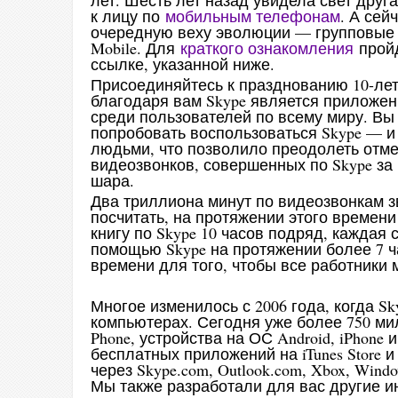
лет. Шесть лет назад увидела свет дру
к лицу по
мобильным телефонам
. А се
очередную веху эволюции — групповые ви
Mobile. Для
краткого ознакомления
пройд
ссылке, указанной ниже.
Присоединяйтесь к празднованию 10-лет
благодаря вам Skype является приложе
среди пользователей по всему миру. Вы
попробовать воспользоваться Skype — 
людьми, что позволило преодолеть отме
видеозвонков, совершенных по Skype за
шара.
Два триллиона минут по видеозвонкам з
посчитать, на протяжении этого времен
книгу по Skype 10 часов подряд, каждая
помощью Skype на протяжении более 7 ч
времени для того, чтобы все работники 
Многое изменилось с 2006 года, когда S
компьютерах. Сегодня уже более 750 ми
Phone, устройства на ОС Android, iPhone 
бесплатных приложений на iTunes Store и 
через Skype.com, Outlook.com, Xbox, Windo
Мы также разработали для вас другие 