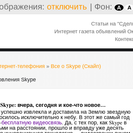
ображения:
отключить
|
Фон:
A
A
Статьи на "Сдел
Интернет газета объявлений О
Контек
нтернет-телефония
»
Все о Skype (Скайп)
овления Skype
Skype: вчера, сегодня и кое-что новое…
t» успешно извлекла и доставила на Землю звездную
осилось исключительно к небу. В этот же самый год
—
бесплатную видеосвязь
. Да, с тех пор, как Skype в
ми на расстоянии, прошло и вправду уже десять