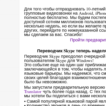
Для того чтобы отпраздновать 10-летний
групповые видеозвонки на Android, iPhone
полностью бесплатно. Мы будем постеп
доступной сотням миллионов пользоват
несколько недель, но если вы желаете п
других, перейдите по нижеуказанной ссы
мы сделаем за вас. Спасибо!
Пройти предварит
Переводчик Skype теперь наде
Переводчик Skype преодолел очередной 
пользователям Skype для Windows!
Это событие еще на один шаг приближае
заключающейся в том, чтобы наделять 
языковые барьеры. Мы надеемся, что с
своих целей благодаря взаимоотношени
было бы невозможно.
Мы запустили предварительную версию 
Translator
чуть более года назад. С тех п
мы хотели бы поделиться с вами нескол
• Самой популярной языковой парой явл
• Количество звонков в день со времени