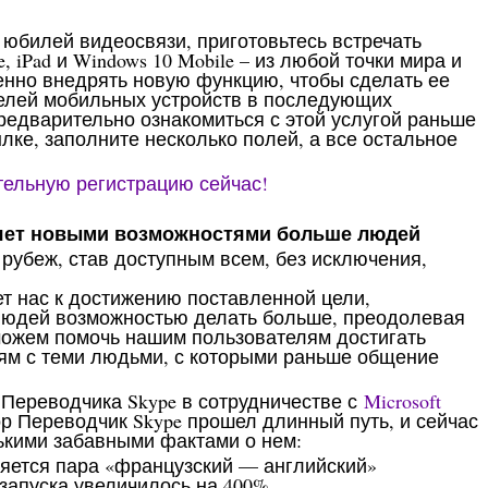
 юбилей видеосвязи, приготовьтесь встречать
, iPad и Windows 10 Mobile – из любой точки мира и
енно внедрять новую функцию, чтобы сделать ее
елей мобильных устройств в последующих
редварительно ознакомиться с этой услугой раньше
лке, заполните несколько полей, а все остальное
ельную регистрацию сейчас!
ляет новыми возможностями больше людей
рубеж, став доступным всем, без исключения,
т нас к достижению поставленной цели,
людей возможностью делать больше, преодолевая
можем помочь нашим пользователям достигать
ям с теми людьми, с которыми раньше общение
Переводчика Skype в сотрудничестве с
Microsoft
ор Переводчик Skype прошел длинный путь, и сейчас
ькими забавными фактами о нем:
яется пара «французский — английский»
 запуска увеличилось на 400%