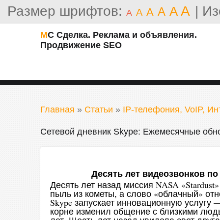
Размер шрифтов:
A
|
Из
A
A
A
A
A
МС Сделка. Реклама и объявления.
Продвижение SEO
Главная
»
Статьи
»
IP-телефония, VoIP, И
Сетевой дневник Skype: Ежемесячные обн
Десять лет видеозвонков по 
Десять лет назад миссия NASA «Stardus
пыль из кометы, а слово «облачный» отн
Skype запускает инновационную услугу 
корне изменил общение с близкими людь