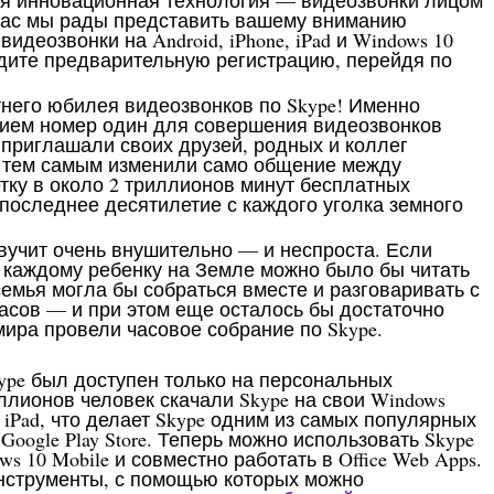
гая инновационная технология — видеозвонки лицом
йчас мы рады представить вашему вниманию
деозвонки на Android, iPhone, iPad и Windows 10
ите предварительную регистрацию, перейдя по
него юбилея видеозвонков по Skype! Именно
нием номер один для совершения видеозвонков
 приглашали своих друзей, родных и коллег
и тем самым изменили само общение между
тку в около 2 триллионов минут бесплатных
 последнее десятилетие с каждого уголка земного
вучит очень внушительно — и неспроста. Если
и каждому ребенку на Земле можно было бы читать
 семья могла бы собраться вместе и разговаривать с
асов — и при этом еще осталось бы достаточно
мира провели часовое собрание по Skype.
kype был доступен только на персональных
ллионов человек скачали Skype на свои Windows
и iPad, что делает Skype одним из самых популярных
Google Play Store. Теперь можно использовать Skype
ws 10 Mobile и совместно работать в Office Web Apps.
инструменты, с помощью которых можно