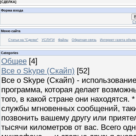
[
СДЕЛКА
]
Форма входа
В
Ст
Меню сайта
Статьи на "Сделке"
УСЛУГИ
Файлы
Обратная связь
Интернет газета объя
Categories
Общее
[4]
Все о Skype (Скайп)
[52]
Все о Skype (Скайп) - использование,
программа, которая делает возмож
того, в какой стране они находятся. 
службы мгновенных сообщений, такие
позвонить вашему другу или приятел
тысячи километров от вас. Всего од