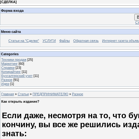
[
СДЕЛКА
]
Форма входа
В
Ст
Меню сайта
Статьи на "Сделке"
УСЛУГИ
Файлы
Обратная связь
Интернет газета объя
Categories
Техники продаж
[25]
Маркетинг
[60]
Справки
[23]
Копирайтинг
[11]
Бухгалтерский учет
[11]
Разное
[91]
Идеи
[1]
Главная
»
Статьи
»
ПРЕДПРИНИМАТЕЛЮ
»
Разное
Как открыть издание?
Если даже, несмотря на то, что 
кончину, вы все же решились изд
знать: