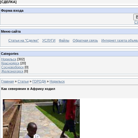
[
СДЕЛКА
]
Форма входа
В
Ст
Меню сайта
Статьи на "Сделке"
УСЛУГИ
Файлы
Обратная связь
Интернет газета объя
Categories
Норильск
[302]
Красноярск
[20]
Сосновоборск
[0]
Железногорск
[0]
Главная
»
Статьи
»
ГОРОДА
»
Норильск
Как северянин в Африку ходил