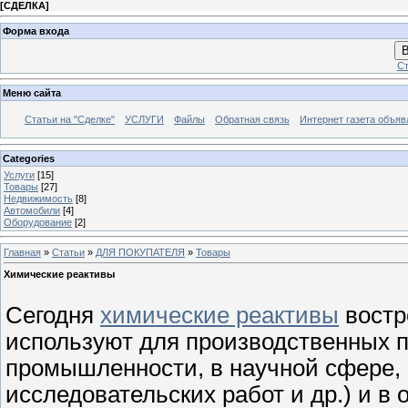
[
СДЕЛКА
]
Форма входа
В
Ст
Меню сайта
Статьи на "Сделке"
УСЛУГИ
Файлы
Обратная связь
Интернет газета объя
Categories
Услуги
[15]
Товары
[27]
Недвижимость
[8]
Автомобили
[4]
Оборудование
[2]
Главная
»
Статьи
»
ДЛЯ ПОКУПАТЕЛЯ
»
Товары
Химические реактивы
Сегодня
химические реактивы
востр
используют для производственных п
промышленности, в научной сфере, 
исследовательских работ и др.) и в