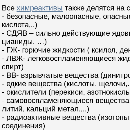
Все
химреактивы
также делятся на 
- безопасные, малоопасные, опасны
кислота,..)
- СДЯВ – сильно действующие ядови
цианиды, …)
- ГЖ- горючие жидкости ( ксилол, д
- ЛВЖ- легковоспламеняющиеся жидк
спирт)
- ВВ- взрывчатые вещества (динитр
- едкие вещества (кислоты, щелочи,.
- окислители (перекиси, азотнокисл
- самовоспламеняющиеся вещества (
литий, кальций метал.,..)
- радиоактивные вещества (изотопы
соединения)