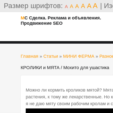
Размер шрифтов:
A
|
Из
A
A
A
A
A
МС Сделка. Реклама и объявления.
Продвижение SEO
Главная
»
Статьи
»
МИНИ ФЕРМА
»
Разно
КРОЛИКИ и МЯТА / Мохито для ушастика
Можно ли кормить кроликов мятой? Мят
растения, к тому же лекарственные. Но 
я не даю мяту своим рабочим кролам и 