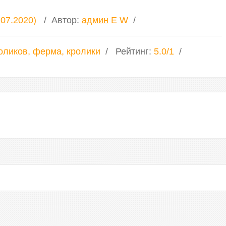
.07.2020)
Автор
:
админ
E
W
оликов
,
ферма
,
кролики
Рейтинг
:
5.0
/
1