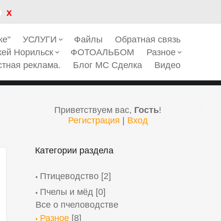
x
ке"
УСЛУГИ
Файлы
Обратная связь
keyboard_arrow_down
кей Норильск
ФОТОАЛЬБОМ
Разное
keyboard_arrow_down
keyboard_arrow_down
стная реклама.
Блог МС Сделка
Видео
Приветствуем вас
,
Гость
!
Регистрация
|
Вход
Категории раздела
Птицеводство
[2]
Пчелы и мёд
[0]
Все о пчеловодстве
Разное
[8]