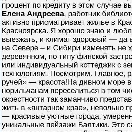
процент по кредиту в этом случае в
Елена Андреева
, работник библиот
активно присматривает жилье в Кра
Красноярска. Я хорошо знаю и люблю
выезжать, и климат здоровый — да в
на Севере – и Сибири изменять не х
деревянном, по типу финской застро
или индивидуальный коттеджик с з
технологиям. Посмотрим. Главное, р
ручей» — красота!
На дивном море в
норильчанам переселиться в том чис
окрестности так заманчиво представи
жить в «янтарном крае», невольно 
— красивые уютные города, умеренн
уникальные пейзажи Балтики. Это с