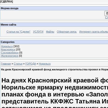
[
СДЕЛКА
]
Форма входа
В
Ст
Меню сайта
Статьи на "Сделке"
УСЛУГИ
Файлы
Обратная связь
Интернет газета объя
Categories
Норильск
[302]
Красноярск
[20]
Сосновоборск
[0]
Железногорск
[0]
Главная
»
Статьи
»
ГОРОДА
»
Норильск
На днях Красноярский краевой фонд жилищного строительства провел в Нор
На днях Красноярский краевой ф
Норильске ярмарку недвижимости.
планах фонда в интервью «Запол
представитель ККФЖС Татьяна Иг