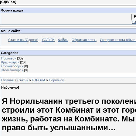
[
СДЕЛКА
]
Форма входа
В
Ст
Меню сайта
Статьи на "Сделке"
УСЛУГИ
Файлы
Обратная связь
Интернет газета объя
Categories
Норильск
[302]
Красноярск
[20]
Сосновоборск
[0]
Железногорск
[0]
Главная
»
Статьи
»
ГОРОДА
»
Норильск
Наболело!
Я Норильчанин третьего поколен
строили этот Комбинат и этот го
жизнь, работая на Комбинате. Мы
право быть услышанными…