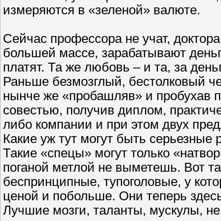
измеряются в «зеленой» валюте.
Сейчас профессора не учат, доктора 
большей массе, зарабатывают день
платят. Та же любовь – и та, за ден
Раньше безмозглый, бестолковый че
нынче же «пробашляв» и пробухав пя
совестью, получив диплом, практиче
либо компании и при этом двух пре
Какие уж тут могут быть серьезные 
Такие «спецы» могут только «натвори
поганой метлой не выметешь. Вот т
беспринципные, тупоголовые, у кот
ценой и побольше. Они теперь здес
Лучшие мозги, таланты, мускулы, не