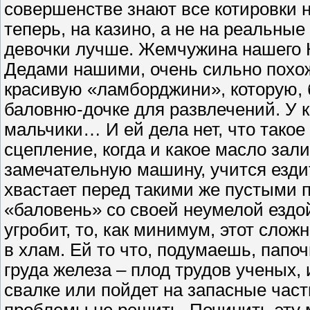
совершенстве знают все котировки
теперь, на казино, а не на реальные 
девочки лучше. Жемчужина нашего К
Дедами нашими, очень сильно похож
красивую «ламборджини», которую, 
баловню-дочке для развлечений. У к
мальчики… И ей дела нет, что такое
сцепление, когда и какое масло зали
замечательную машину, учится езди
хвастает перед такими же пустыми п
«баловень» со своей неумелой ездой
угробит, то, как минимум, этот сло
в хлам. Ей то что, подумаешь, папоч
груда железа – плод трудов ученых, 
свалке или пойдет на запасные част