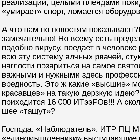
реализации, целыми плеядами покид
«умирает» спорт, ломается оборудова
А что нам по новостям показывают?! 
замечательно! Но всему есть предел
подобно вирусу, поедает в человеке
всю эту систему алчных рвачей, сту
наглости позариться на самое свято
важными и нужными здесь професси
вредность. Это ж какие «высшие» м
красавцев» на такую дерзкую идею?!
приходится 16.000 ИТээРОв!!! А скол
шее «тащут»?
Господа: «Наблюдатель»; ИТР ПЦ М
«единомышленники» выступающие в 