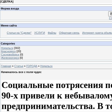
[
СДЕЛКА
]
Форма входа
В
Ст
Меню сайта
Статьи на "Сделке"
УСЛУГИ
Файлы
Обратная связь
Интернет газета объя
Categories
Норильск
[302]
Красноярск
[20]
Сосновоборск
[0]
Железногорск
[0]
Главная
»
Статьи
»
ГОРОДА
»
Норильск
Начиналось все с поля чудес
Социальные потрясения пе
90-х привели к небывалом
предпринимательства. В т