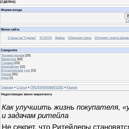
[
СДЕЛКА
]
Форма входа
В
Ст
Меню сайта
Статьи на "Сделке"
УСЛУГИ
Файлы
Обратная связь
Интернет газета объя
Categories
Техники продаж
[25]
Маркетинг
[60]
Справки
[23]
Копирайтинг
[11]
Бухгалтерский учет
[11]
Разное
[91]
Идеи
[1]
Главная
»
Статьи
»
ПРЕДПРИНИМАТЕЛЮ
»
Разное
Недостающее звено маркетинга
Как улучшить жизнь покупателя, «
и задачам ритейла
Не секрет, что Ритейлеры становят