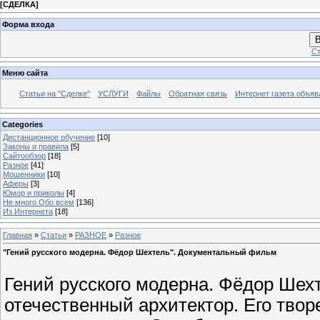
[
СДЕЛКА
]
Форма входа
В
Ст
Меню сайта
Статьи на "Сделке"
УСЛУГИ
Файлы
Обратная связь
Интернет газета объя
Categories
Дистанционное обучение
[10]
Законы и правила
[5]
Сайтообзор
[18]
Разное
[41]
Мошенники
[10]
Аферы
[3]
Юмор и приколы
[4]
Не много Обо всем
[136]
Из Интернета
[18]
Главная
»
Статьи
»
РАЗНОЕ
»
Разное
"Гений русского модерна. Фёдор Шехтель". Документальный фильм
Гений русского модерна. Фёдор Шех
отечественный архитектор. Его твор