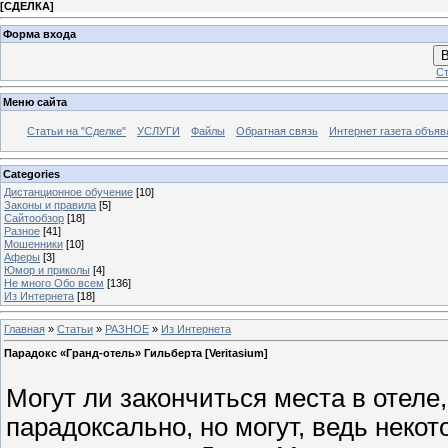
[
СДЕЛКА
]
Форма входа
В
Ст
Меню сайта
Статьи на "Сделке"
УСЛУГИ
Файлы
Обратная связь
Интернет газета объя
Categories
Дистанционное обучение
[10]
Законы и правила
[5]
Сайтообзор
[18]
Разное
[41]
Мошенники
[10]
Аферы
[3]
Юмор и приколы
[4]
Не много Обо всем
[136]
Из Интернета
[18]
Главная
»
Статьи
»
РАЗНОЕ
»
Из Интернета
Парадокс «Гранд-отель» Гильберта [Veritasium]
Могут ли закончиться места в отеле
парадоксально, но могут, ведь неко