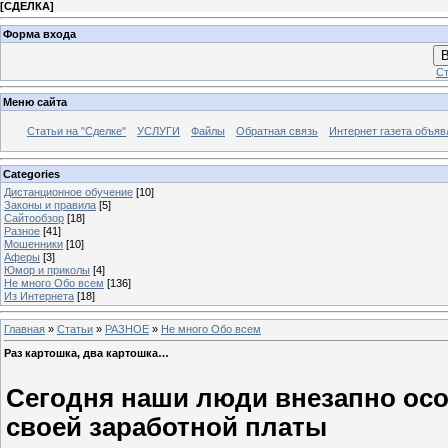
[
СДЕЛКА
]
Форма входа
В
Ст
Меню сайта
Статьи на "Сделке"
УСЛУГИ
Файлы
Обратная связь
Интернет газета объя
Categories
Дистанционное обучение
[10]
Законы и правила
[5]
Сайтообзор
[18]
Разное
[41]
Мошенники
[10]
Аферы
[3]
Юмор и приколы
[4]
Не много Обо всем
[136]
Из Интернета
[18]
Главная
»
Статьи
»
РАЗНОЕ
»
Не много Обо всем
Раз картошка, два картошка…
Сегодня наши люди внезапно ос
своей заработной платы