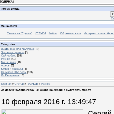
[
СДЕЛКА
]
Форма входа
В
Ст
Меню сайта
Статьи на "Сделке"
УСЛУГИ
Файлы
Обратная связь
Интернет газета объя
Categories
Дистанционное обучение
[10]
Законы и правила
[5]
Сайтообзор
[18]
Разное
[41]
Мошенники
[10]
Аферы
[3]
Юмор и приколы
[4]
Не много Обо всем
[136]
Из Интернета
[18]
Главная
»
Статьи
»
РАЗНОЕ
»
Разное
За лозунг «Слава Украине» скоро на Украине будут бить морду
10 февраля 2016 г. 13:49:47
Сергей