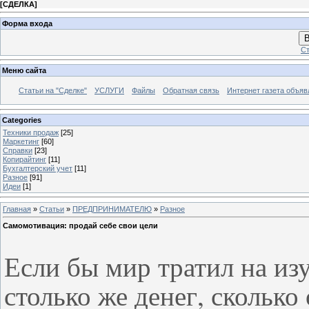
[
СДЕЛКА
]
Форма входа
В
Ст
Меню сайта
Статьи на "Сделке"
УСЛУГИ
Файлы
Обратная связь
Интернет газета объя
Categories
Техники продаж
[25]
Маркетинг
[60]
Справки
[23]
Копирайтинг
[11]
Бухгалтерский учет
[11]
Разное
[91]
Идеи
[1]
Главная
»
Статьи
»
ПРЕДПРИНИМАТЕЛЮ
»
Разное
Самомотивация: продай себе свои цели
Если бы мир тратил на из
столько же денег, сколько