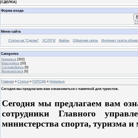
[
СДЕЛКА
]
Форма входа
В
Ст
Меню сайта
Статьи на "Сделке"
УСЛУГИ
Файлы
Обратная связь
Интернет газета объя
Categories
Норильск
[302]
Красноярск
[20]
Сосновоборск
[0]
Железногорск
[0]
Главная
»
Статьи
»
ГОРОДА
»
Норильск
Сегодня мы предлагаем вам ознакомиться с памяткой для туристов.
Сегодня мы предлагаем вам озн
сотрудники Главного упра
министерства спорта, туризма и