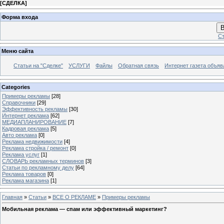
[
СДЕЛКА
]
Форма входа
В
Ст
Меню сайта
Статьи на "Сделке"
УСЛУГИ
Файлы
Обратная связь
Интернет газета объя
Categories
Примеры рекламы
[28]
Справочники
[29]
Эффективность рекламы
[30]
Интернет реклама
[62]
МЕДИАПЛАНИРОВАНИЕ
[7]
Кадровая реклама
[5]
Авто реклама
[0]
Реклама недвижимости
[4]
Реклама стройка / ремонт
[0]
Реклама услуг
[1]
СЛОВАРЬ рекламных терминов
[3]
Статьи по рекламному делу
[64]
Реклама товаров
[0]
Реклама магазина
[1]
Главная
»
Статьи
»
ВСЕ О РЕКЛАМЕ
»
Примеры рекламы
Мобильная реклама — спам или эффективный маркетинг?