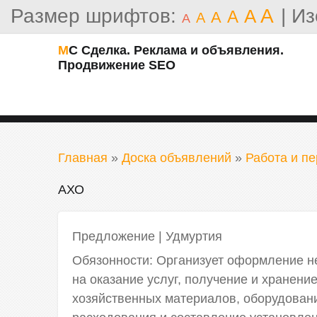
Размер шрифтов:
A
|
Из
A
A
A
A
A
МС Сделка. Реклама и объявления.
Продвижение SEO
Главная
»
Доска объявлений
»
Работа и пе
АХО
Предложение
|
Удмуртия
Обязонности: Организует оформление н
на оказание услуг, получение и хранен
хозяйственных материалов, оборудования