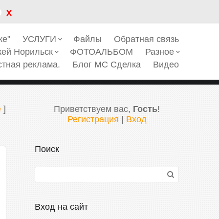
x
ке"
УСЛУГИ
Файлы
Обратная связь
keyboard_arrow_down
кей Норильск
ФОТОАЛЬБОМ
Разное
keyboard_arrow_down
keyboard_arrow_down
стная реклама.
Блог МС Сделка
Видео
е
]
Приветствуем вас
,
Гость
!
Регистрация
|
Вход
Поиск
Вход на сайт