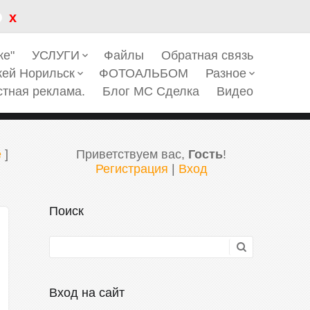
x
ке"
УСЛУГИ
Файлы
Обратная связь
keyboard_arrow_down
кей Норильск
ФОТОАЛЬБОМ
Разное
keyboard_arrow_down
keyboard_arrow_down
стная реклама.
Блог МС Сделка
Видео
е
]
Приветствуем вас
,
Гость
!
Регистрация
|
Вход
Поиск
Вход на сайт