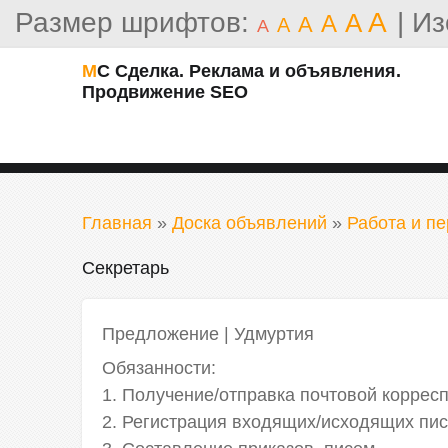
Размер шрифтов:
A
|
Из
A
A
A
A
A
МС Сделка. Реклама и объявления.
Продвижение SEO
Главная
»
Доска объявлений
»
Работа и пе
Секретарь
Предложение
|
Удмуртия
Обязанности:
1. Получение/отправка почтовой коррес
2. Регистрация входящих/исходящих пи