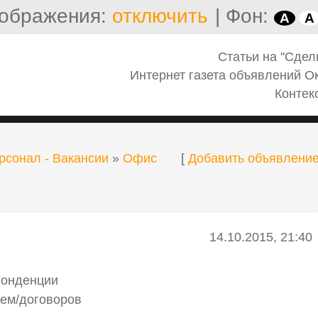
ображения:
отключить
|
Фон:
A
A
Статьи на "Сдел
Интернет газета объявлений О
Контек
рсонал - Вакансии
»
Офис
[
Добавить объявлени
14.10.2015, 21:40
понденции
сем/договоров