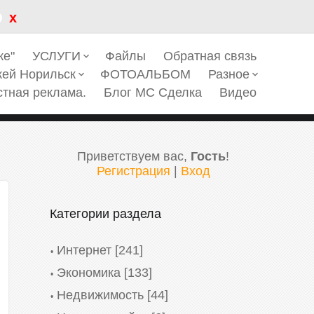
x
ке"
УСЛУГИ
Файлы
Обратная связь
keyboard_arrow_down
кей Норильск
ФОТОАЛЬБОМ
Разное
keyboard_arrow_down
keyboard_arrow_down
стная реклама.
Блог МС Сделка
Видео
Приветствуем вас
,
Гость
!
Регистрация
|
Вход
Категории раздела
Интернет
[241]
Экономика
[133]
Недвижимость
[44]