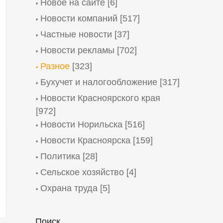
Новое на сайте
[6]
Новости компаний
[517]
Частные новости
[37]
Новости рекламы
[702]
Разное
[323]
Бухучет и налогообложение
[317]
Новости Красноярского края
[972]
Новости Норильска
[516]
Новости Красноярска
[159]
Политика
[28]
Сельское хозяйство
[4]
Охрана труда
[5]
Поиск