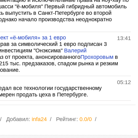
ументацию и
исключительные права на ноу-хау по
 шасси "ё-мобиля" Первый
гибридный автомобиль
ь выпустить в Санкт-Петербурге во второй
 однако начало производства
неоднократно
ект «ё-мобиля» за 1 евро
13:41
прав за символический 1 евро
подписан 3
 инвестициям
"Онэксима"
Валерий
аз от проекта, анонсированного
Прохоровым
в
 215 тыс. предзаказов, спадом
рынка и резким
дование.
05:12
едал все технологии
государственному
амерен продать
цеха в Петербурге.
Добавил
:
infa24
Рейтинг
:
0.0
/
0