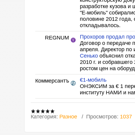
конструкторскую док
разработке
кузова и
"Е-мобиль"
собиралис
половине 2012 года,
откладывалось.
Прохоров продал про
REGNUM
Договор о передаче 
апреля. Директор по
Сенько
объяснил
отк
2010 г. и собравшего
ростом цен на обору
€1-мобиль
Коммерсантъ
ОНЭКСИМ за € 1 пер
институту НАМИ и н
Категория
:
Разное
Просмотров
:
1037