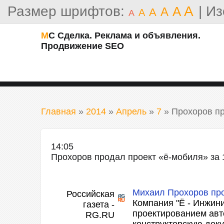
Размер шрифтов:
A
|
Из
A
A
A
A
A
МС Сделка. Реклама и объявления.
Продвижение SEO
Главная
»
2014
»
Апрель
»
7
»
Прохоров пр
14:05
Прохоров продал проект «ё-мобиля» за 
Михаил Прохоров про
Российская
Компания "Ё - Инжини
газета -
проектированием ав
RG.RU