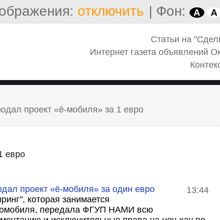
ображения:
отключить
|
Фон:
A
A
Статьи на "Сдел
Интернет газета объявлений О
Контек
одал проект «ё-мобиля» за 1 евро
1 евро
дал проект «ё-мобиля» за один евро
13:44
ринг", которая
занимается
томобиля, передала
ФГУП НАМИ всю