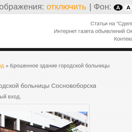
ображения:
отключить
|
Фон:
A
A
Статьи на "Сдел
Интернет газета объявлений О
Контек
од
»
Брошенное здание городской больницы
одской больницы Сосновоборска
ый вход.