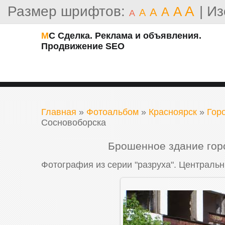
Размер шрифтов:
A
|
Из
A
A
A
A
A
МС Сделка. Реклама и объявления.
Продвижение SEO
Главная
»
Фотоальбом
»
Красноярск
»
Гор
Сосновоборска
Брошенное здание гор
Фотография из серии "разруха". Центральн