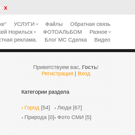
x
ке"
УСЛУГИ
Файлы
Обратная связь
keyboard_arrow_down
кей Норильск
ФОТОАЛЬБОМ
Разное
keyboard_arrow_down
keyboard_arrow_down
стная реклама.
Блог МС Сделка
Видео
Приветствуем вас
,
Гость
!
Регистрация
|
Вход
Категории раздела
Город
[54]
Люди
[67]
Природа
[0]
Фото СМИ
[5]