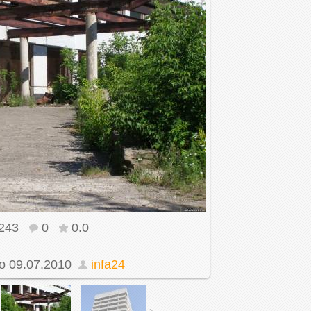
243
0
0.0
ом размере
1600x1200
/ 371.0Kb
о
09.07.2010
infa24