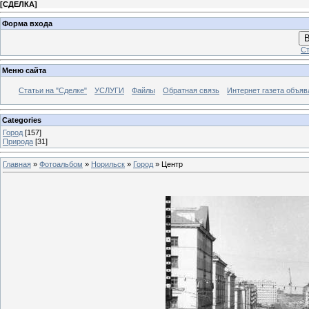
[
СДЕЛКА
]
Форма входа
В
Ст
Меню сайта
Статьи на "Сделке"
УСЛУГИ
Файлы
Обратная связь
Интернет газета объя
Categories
Город
[157]
Природа
[31]
Главная
»
Фотоальбом
»
Норильск
»
Город
» Центр