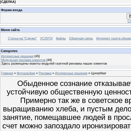
[
СДЕЛКА
]
Форма входа
В
Ст
Меню сайта
Статьи на "Сделке"
УСЛУГИ
Файлы
Обратная связь
Интернет газета объя
Categories
Интересные решения
[45]
Модульная реклама клиентов
[49]
Здесь размещены макеты модулей газетной рекламы наших клиентов
Главная
»
Фотоальбом
»
Реклама
»
Интересные решения
» Цукерберг
Обыденное сознание отказывает
устойчивую общественную ценность
Примерно так же в советское в
выращиванию хлеба, и пустым дело
занятие, помещавшее людей в просло
счет можно запоздало иронизироват