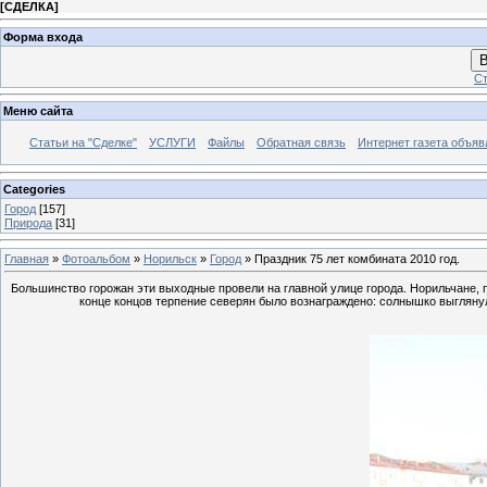
[
СДЕЛКА
]
Форма входа
В
Ст
Меню сайта
Статьи на "Сделке"
УСЛУГИ
Файлы
Обратная связь
Интернет газета объя
Categories
Город
[157]
Природа
[31]
Главная
»
Фотоальбом
»
Норильск
»
Город
» Праздник 75 лет комбината 2010 год.
Большинство горожан эти выходные провели на главной улице города. Норильчане, п
конце концов терпение северян было вознаграждено: солнышко выглянул