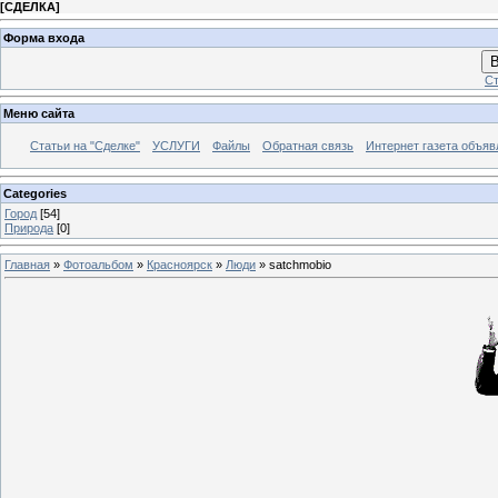
[
СДЕЛКА
]
Форма входа
В
Ст
Меню сайта
Статьи на "Сделке"
УСЛУГИ
Файлы
Обратная связь
Интернет газета объя
Categories
Город
[54]
Природа
[0]
Главная
»
Фотоальбом
»
Красноярск
»
Люди
» satchmobio