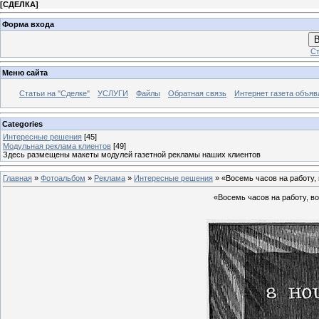
[
СДЕЛКА
]
Форма входа
В
Ст
Меню сайта
Статьи на "Сделке"
УСЛУГИ
Файлы
Обратная связь
Интернет газета объя
Categories
Интересные решения
[45]
Модульная реклама клиентов
[49]
Здесь размещены макеты модулей газетной рекламы наших клиентов
Главная
»
Фотоальбом
»
Реклама
»
Интересные решения
» «Восемь часов на работу, 
«Восемь часов на работу, в